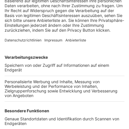
Trainerbörse
Login SpielPlus
FOLGE DEM BFV
TOP-VEREINE
TOP-PARTNER