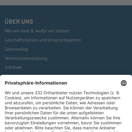
ÜBER UNS
Wer wir sind & wofür wir stehen
Geschäftsstellen und Ansprechpartner
Sponsoring
Vereinsunterstützung
Infothek
Kontakt
HÄUFIG BESUCHTE SEITEN
Pässe und Vereinswechsel
Trainerausbildung
Schulungsangebot Vereinsmitarbeiter
BFV-Geschäftsstellen