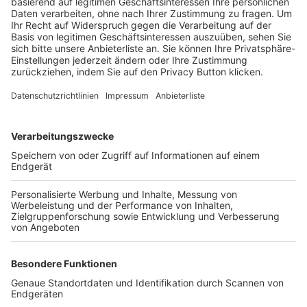
Trainerbörse
Login SpielPlus
FOLGE DEM BFV
TOP-VEREINE
TOP-PARTNER