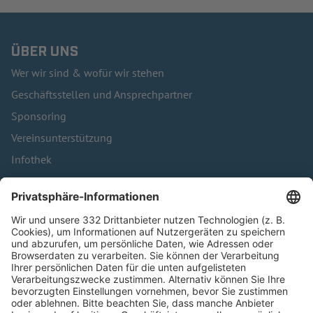
ÜBER UNS
Wer wir sind & wofür wir stehen
Geschäftsstellen und Ansprechpartner
Sponsoring
Vereinsunterstützung
Infothek
Kontakt
HÄUFIG BESUCHTE SEITEN
Pässe und Vereinswechsel
Trainerausbildung
Schulungsangebot Vereinsmitarbeiter
BFV-Geschäftsstellen