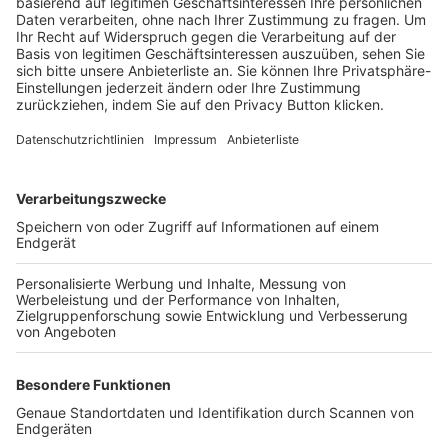
Trainerbörse
Login SpielPlus
FOLGE DEM BFV
TOP-VEREINE
TOP-PARTNER