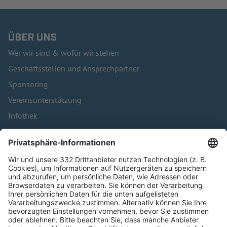
ÜBER UNS
Wer wir sind & wofür wir stehen
Geschäftsstellen und Ansprechpartner
Sponsoring
Vereinsunterstützung
Infothek
Kontakt
HÄUFIG BESUCHTE SEITEN
Pässe und Vereinswechsel
Trainerausbildung
Schulungsangebot Vereinsmitarbeiter
BFV-Geschäftsstellen