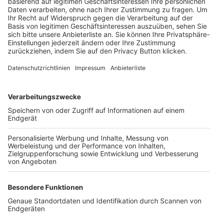
Trainerbörse
Login SpielPlus
FOLGE DEM BFV
TOP-VEREINE
TOP-PARTNER