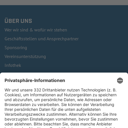
ÜBER UNS
Wer wir sind & wofür wir stehen
Geschäftsstellen und Ansprechpartner
Sponsoring
Vereinsunterstützung
Infothek
Kontakt
HÄUFIG BESUCHTE SEITEN
Pässe und Vereinswechsel
Trainerausbildung
Schulungsangebot Vereinsmitarbeiter
BFV-Geschäftsstellen