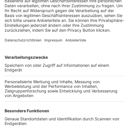
Trainerbörse
Login SpielPlus
FOLGE DEM BFV
TOP-VEREINE
TOP-PARTNER