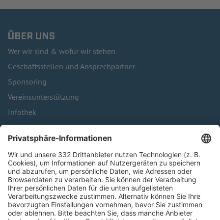
ÜBER UNS
Wer wir sind & wofür wir stehen
Geschäftsstellen und Ansprechpartner
Sponsoring
Vereinsunterstützung
Infothek
Kontakt
HÄUFIG BESUCHTE SEITEN
Pässe und Vereinswechsel
Trainerausbildung
Schulungsangebot Vereinsmitarbeiter
BFV-Geschäftsstellen