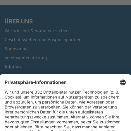
ÜBER UNS
Wer wir sind & wofür wir stehen
Geschäftsstellen und Ansprechpartner
Sponsoring
Vereinsunterstützung
Infothek
Kontakt
HÄUFIG BESUCHTE SEITEN
Pässe und Vereinswechsel
Trainerausbildung
Schulungsangebot Vereinsmitarbeiter
BFV-Geschäftsstellen