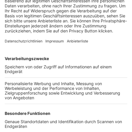
Trainerbörse
Login SpielPlus
FOLGE DEM BFV
TOP-VEREINE
TOP-PARTNER