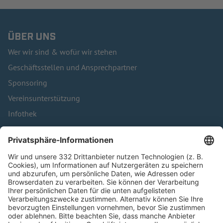
ÜBER UNS
Wer wir sind & wofür wir stehen
Geschäftsstellen und Ansprechpartner
Sponsoring
Vereinsunterstützung
Infothek
Kontakt
HÄUFIG BESUCHTE SEITEN
Pässe und Vereinswechsel
Trainerausbildung
Schulungsangebot Vereinsmitarbeiter
BFV-Geschäftsstellen