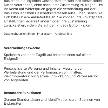
Trainerbörse
Login SpielPlus
FOLGE DEM BFV
TOP-VEREINE
TOP-PARTNER