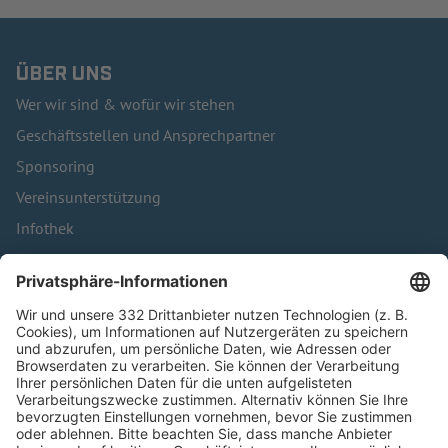
ÜBER UNS
Wer wir sind & wofür wir stehen
Geschäftsstellen und Ansprechpartner
Sponsoring
Vereinsunterstützung
Infothek
Kontakt
HÄUFIG BESUCHTE SEITEN
Pässe und Vereinswechsel
Trainerausbildung
Schulungsangebot Vereinsmitarbeiter
BFV-Geschäftsstellen