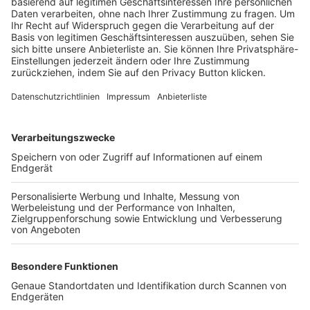
Trainerbörse
Login SpielPlus
FOLGE DEM BFV
TOP-VEREINE
TOP-PARTNER