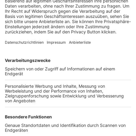
Trainerbörse
Login SpielPlus
FOLGE DEM BFV
TOP-VEREINE
TOP-PARTNER