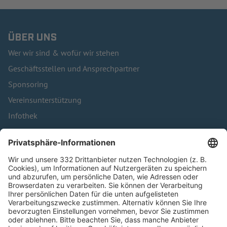
ÜBER UNS
Wer wir sind & wofür wir stehen
Geschäftsstellen und Ansprechpartner
Sponsoring
Vereinsunterstützung
Infothek
Kontakt
HÄUFIG BESUCHTE SEITEN
Pässe und Vereinswechsel
Trainerausbildung
Schulungsangebot Vereinsmitarbeiter
BFV-Geschäftsstellen