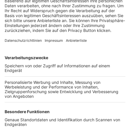
Trainerbörse
Login SpielPlus
FOLGE DEM BFV
TOP-VEREINE
TOP-PARTNER