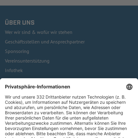
ÜBER UNS
Wer wir sind & wofür wir stehen
Geschäftsstellen und Ansprechpartner
Sponsoring
Vereinsunterstützung
Infothek
Kontakt
HÄUFIG BESUCHTE SEITEN
Pässe und Vereinswechsel
Trainerausbildung
Schulungsangebot Vereinsmitarbeiter
BFV-Geschäftsstellen