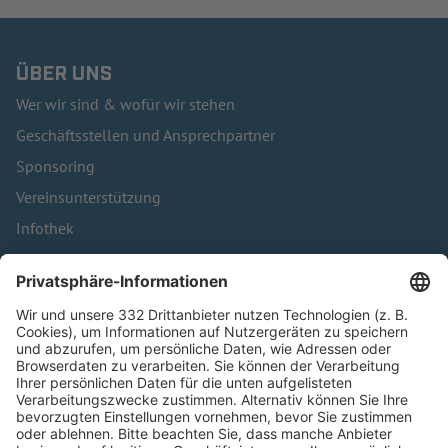
ÜBER UNS
Wer wir sind & wofür wir stehen
Geschäftsstellen und Ansprechpartner
Sponsoring
Vereinsunterstützung
Infothek
Kontakt
HÄUFIG BESUCHTE SEITEN
Pässe und Vereinswechsel
Trainerausbildung
Schulungsangebot Vereinsmitarbeiter
BFV-Geschäftsstellen