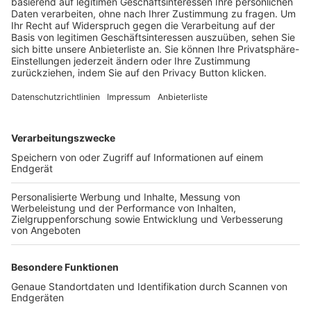
Trainerbörse
Login SpielPlus
FOLGE DEM BFV
TOP-VEREINE
TOP-PARTNER