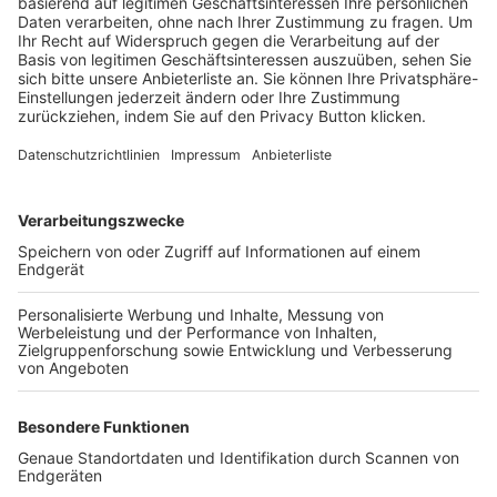
Trainerbörse
Login SpielPlus
FOLGE DEM BFV
TOP-VEREINE
TOP-PARTNER