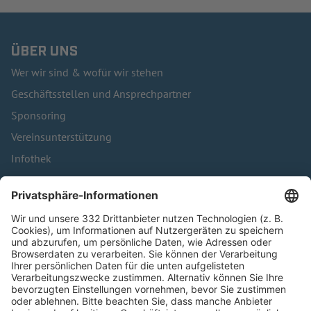
ÜBER UNS
Wer wir sind & wofür wir stehen
Geschäftsstellen und Ansprechpartner
Sponsoring
Vereinsunterstützung
Infothek
Kontakt
HÄUFIG BESUCHTE SEITEN
Pässe und Vereinswechsel
Trainerausbildung
Schulungsangebot Vereinsmitarbeiter
BFV-Geschäftsstellen