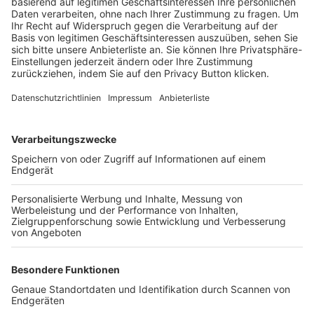
Trainerbörse
Login SpielPlus
FOLGE DEM BFV
TOP-VEREINE
TOP-PARTNER