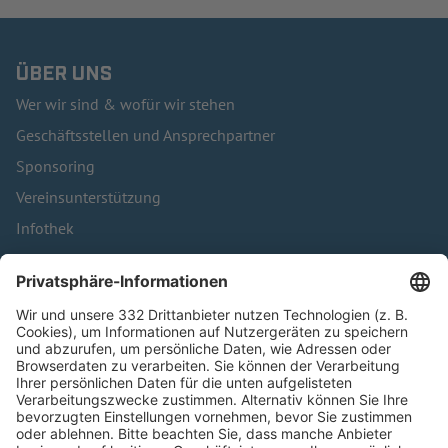
ÜBER UNS
Wer wir sind & wofür wir stehen
Geschäftsstellen und Ansprechpartner
Sponsoring
Vereinsunterstützung
Infothek
Kontakt
HÄUFIG BESUCHTE SEITEN
Pässe und Vereinswechsel
Trainerausbildung
Schulungsangebot Vereinsmitarbeiter
BFV-Geschäftsstellen