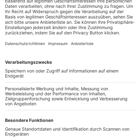
Trainerbörse
Login SpielPlus
FOLGE DEM BFV
TOP-VEREINE
TOP-PARTNER