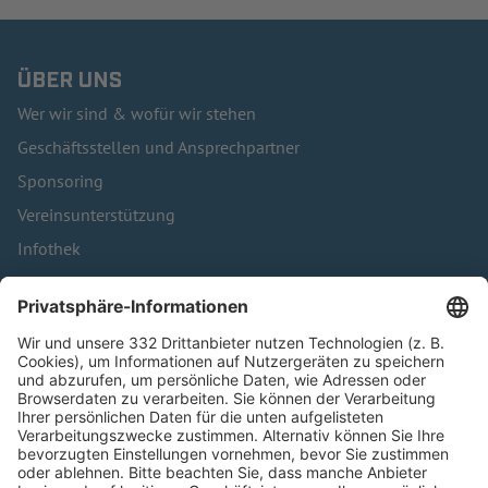
ÜBER UNS
Wer wir sind & wofür wir stehen
Geschäftsstellen und Ansprechpartner
Sponsoring
Vereinsunterstützung
Infothek
Kontakt
HÄUFIG BESUCHTE SEITEN
Pässe und Vereinswechsel
Trainerausbildung
Schulungsangebot Vereinsmitarbeiter
BFV-Geschäftsstellen