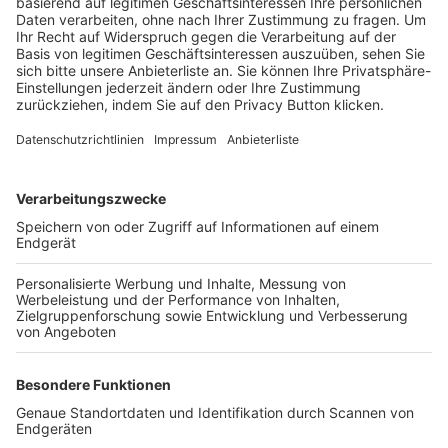
Trainerbörse
Login SpielPlus
FOLGE DEM BFV
TOP-VEREINE
TOP-PARTNER