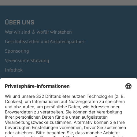
ÜBER UNS
Wer wir sind & wofür wir stehen
Geschäftsstellen und Ansprechpartner
Sponsoring
Vereinsunterstützung
Infothek
Kontakt
HÄUFIG BESUCHTE SEITEN
Pässe und Vereinswechsel
Trainerausbildung
Schulungsangebot Vereinsmitarbeiter
BFV-Geschäftsstellen