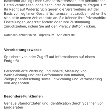
Trainerbörse
Login SpielPlus
FOLGE DEM BFV
TOP-VEREINE
TOP-PARTNER