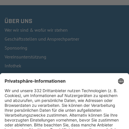
ÜBER UNS
Wer wir sind & wofür wir stehen
Geschäftsstellen und Ansprechpartner
Sponsoring
Vereinsunterstützung
Infothek
Kontakt
HÄUFIG BESUCHTE SEITEN
Pässe und Vereinswechsel
Trainerausbildung
Schulungsangebot Vereinsmitarbeiter
BFV-Geschäftsstellen