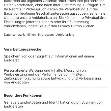
Trainerbörse
Login SpielPlus
FOLGE DEM BFV
TOP-VEREINE
TOP-PARTNER