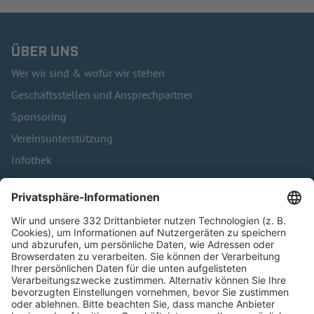
ÜBER UNS
Wer wir sind & wofür wir stehen
Geschäftsstellen und Ansprechpartner
Sponsoring
Vereinsunterstützung
Infothek
Kontakt
HÄUFIG BESUCHTE SEITEN
Pässe und Vereinswechsel
Trainerausbildung
Schulungsangebot Vereinsmitarbeiter
BFV-Geschäftsstellen