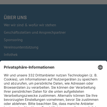
ÜBER UNS
Wer wir sind & wofür wir stehen
Geschäftsstellen und Ansprechpartner
Sponsoring
Vereinsunterstützung
Infothek
Kontakt
HÄUFIG BESUCHTE SEITEN
Pässe und Vereinswechsel
Trainerausbildung
Schulungsangebot Vereinsmitarbeiter
BFV-Geschäftsstellen