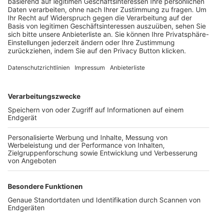
Trainerbörse
Login SpielPlus
FOLGE DEM BFV
TOP-VEREINE
TOP-PARTNER