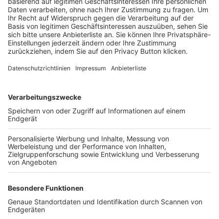
Trainerbörse
Login SpielPlus
FOLGE DEM BFV
TOP-VEREINE
TOP-PARTNER