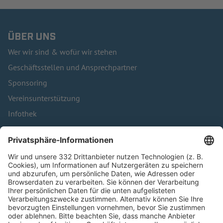
ÜBER UNS
Wer wir sind & wofür wir stehen
Geschäftsstellen und Ansprechpartner
Sponsoring
Vereinsunterstützung
Infothek
Kontakt
HÄUFIG BESUCHTE SEITEN
Pässe und Vereinswechsel
Trainerausbildung
Schulungsangebot Vereinsmitarbeiter
BFV-Geschäftsstellen