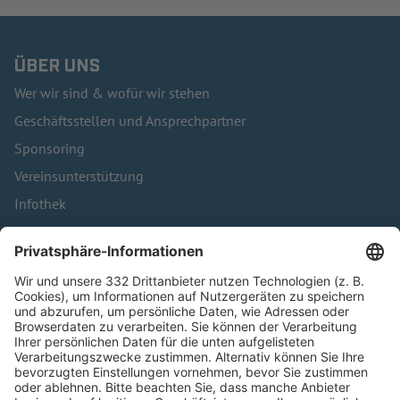
ÜBER UNS
Wer wir sind & wofür wir stehen
Geschäftsstellen und Ansprechpartner
Sponsoring
Vereinsunterstützung
Infothek
Kontakt
HÄUFIG BESUCHTE SEITEN
Pässe und Vereinswechsel
Trainerausbildung
Schulungsangebot Vereinsmitarbeiter
BFV-Geschäftsstellen