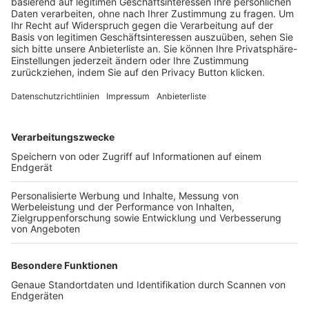
Trainerbörse
Login SpielPlus
FOLGE DEM BFV
TOP-VEREINE
TOP-PARTNER