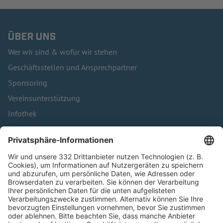
ÜBER UNS
Wer wir sind & wofür wir stehen
Geschäftsstellen und Ansprechpartner
Sponsoring
Vereinsunterstützung
Infothek
Kontakt
HÄUFIG BESUCHTE SEITEN
Pässe und Vereinswechsel
Trainerausbildung
Schulungsangebot Vereinsmitarbeiter
BFV-Geschäftsstellen