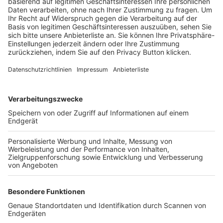
Trainerbörse
Login SpielPlus
FOLGE DEM BFV
TOP-VEREINE
TOP-PARTNER