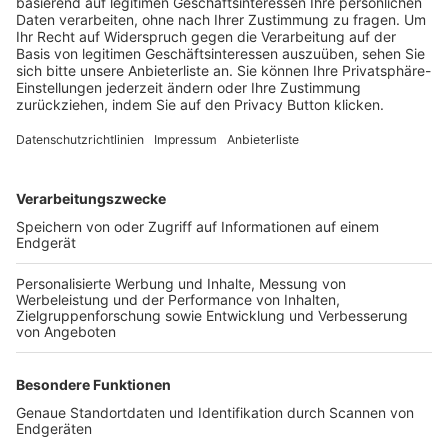
Trainerbörse
Login SpielPlus
FOLGE DEM BFV
TOP-VEREINE
TOP-PARTNER