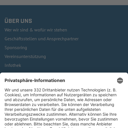
ÜBER UNS
Wer wir sind & wofür wir stehen
Geschäftsstellen und Ansprechpartner
Sponsoring
Vereinsunterstützung
Infothek
Kontakt
HÄUFIG BESUCHTE SEITEN
Pässe und Vereinswechsel
Trainerausbildung
Schulungsangebot Vereinsmitarbeiter
BFV-Geschäftsstellen