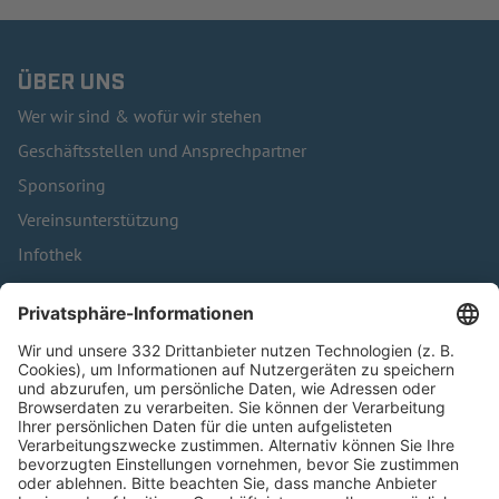
ÜBER UNS
Wer wir sind & wofür wir stehen
Geschäftsstellen und Ansprechpartner
Sponsoring
Vereinsunterstützung
Infothek
Kontakt
HÄUFIG BESUCHTE SEITEN
Pässe und Vereinswechsel
Trainerausbildung
Schulungsangebot Vereinsmitarbeiter
BFV-Geschäftsstellen