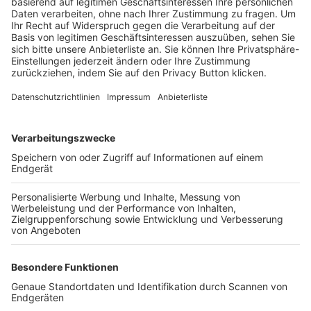
Trainerbörse
Login SpielPlus
FOLGE DEM BFV
TOP-VEREINE
TOP-PARTNER