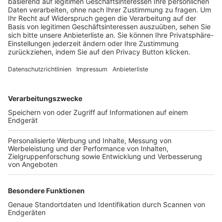
Trainerbörse
Login SpielPlus
FOLGE DEM BFV
TOP-VEREINE
TOP-PARTNER