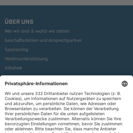
ÜBER UNS
Wer wir sind & wofür wir stehen
Geschäftsstellen und Ansprechpartner
Sponsoring
Vereinsunterstützung
Infothek
Kontakt
HÄUFIG BESUCHTE SEITEN
Pässe und Vereinswechsel
Trainerausbildung
Schulungsangebot Vereinsmitarbeiter
BFV-Geschäftsstellen