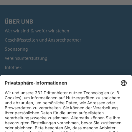
ÜBER UNS
Wer wir sind & wofür wir stehen
Geschäftsstellen und Ansprechpartner
Sponsoring
Vereinsunterstützung
Infothek
Kontakt
HÄUFIG BESUCHTE SEITEN
Pässe und Vereinswechsel
Trainerausbildung
Schulungsangebot Vereinsmitarbeiter
BFV-Geschäftsstellen