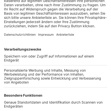
Trainerbörse
Login SpielPlus
FOLGE DEM BFV
TOP-VEREINE
TOP-PARTNER