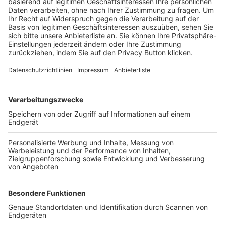
Trainerbörse
Login SpielPlus
FOLGE DEM BFV
TOP-VEREINE
TOP-PARTNER