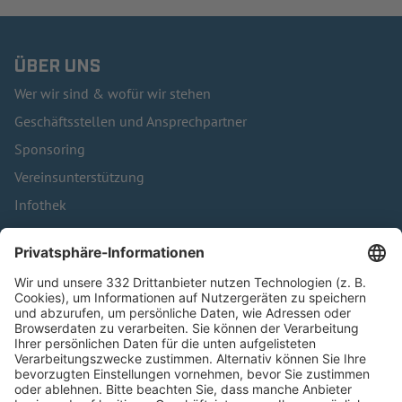
ÜBER UNS
Wer wir sind & wofür wir stehen
Geschäftsstellen und Ansprechpartner
Sponsoring
Vereinsunterstützung
Infothek
Kontakt
HÄUFIG BESUCHTE SEITEN
Pässe und Vereinswechsel
Trainerausbildung
Schulungsangebot Vereinsmitarbeiter
BFV-Geschäftsstellen