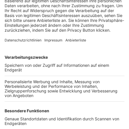
Trainerbörse
Login SpielPlus
FOLGE DEM BFV
TOP-VEREINE
TOP-PARTNER