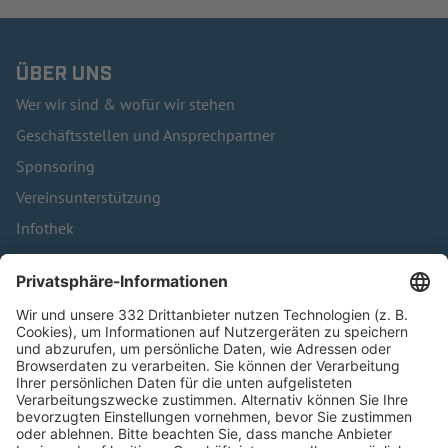
ÜBER UNS
Wer wir sind & wofür wir stehen
Geschäftsstellen und Ansprechpartner
Sponsoring
Vereinsunterstützung
Infothek
Kontakt
HÄUFIG BESUCHTE SEITEN
Pässe und Vereinswechsel
Trainerausbildung
Schulungsangebot Vereinsmitarbeiter
BFV-Geschäftsstellen