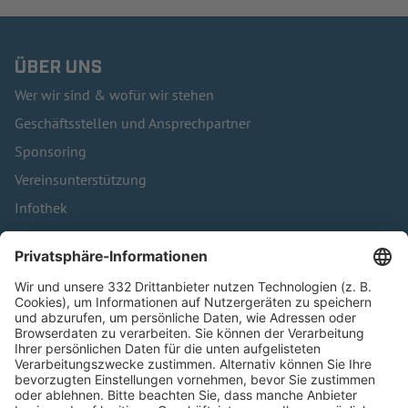
ÜBER UNS
Wer wir sind & wofür wir stehen
Geschäftsstellen und Ansprechpartner
Sponsoring
Vereinsunterstützung
Infothek
Kontakt
HÄUFIG BESUCHTE SEITEN
Pässe und Vereinswechsel
Trainerausbildung
Schulungsangebot Vereinsmitarbeiter
BFV-Geschäftsstellen