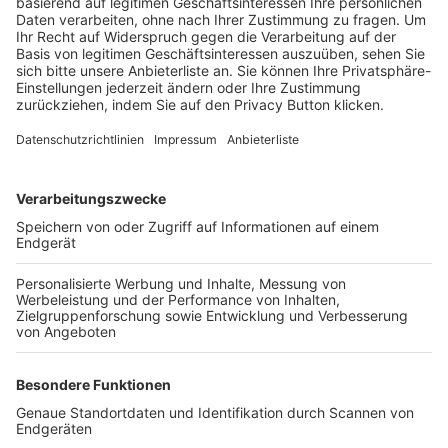
Trainerbörse
Login SpielPlus
FOLGE DEM BFV
TOP-VEREINE
TOP-PARTNER