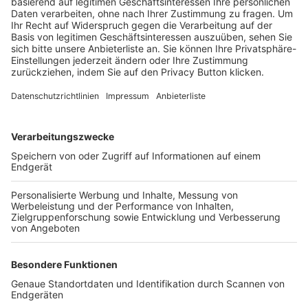
Trainerbörse
Login SpielPlus
FOLGE DEM BFV
TOP-VEREINE
TOP-PARTNER