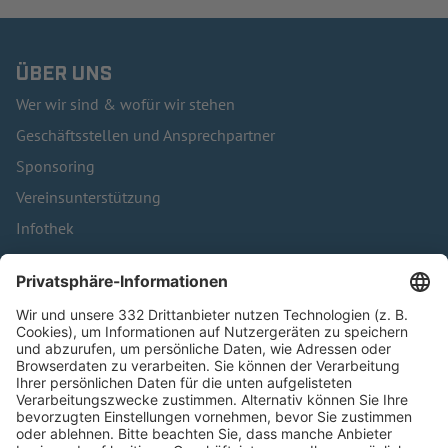
ÜBER UNS
Wer wir sind & wofür wir stehen
Geschäftsstellen und Ansprechpartner
Sponsoring
Vereinsunterstützung
Infothek
Kontakt
HÄUFIG BESUCHTE SEITEN
Pässe und Vereinswechsel
Trainerausbildung
Schulungsangebot Vereinsmitarbeiter
BFV-Geschäftsstellen