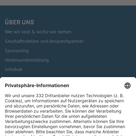
ÜBER UNS
Wer wir sind & wofür wir stehen
Geschäftsstellen und Ansprechpartner
Sponsoring
Vereinsunterstützung
Infothek
Kontakt
HÄUFIG BESUCHTE SEITEN
Pässe und Vereinswechsel
Trainerausbildung
Schulungsangebot Vereinsmitarbeiter
BFV-Geschäftsstellen