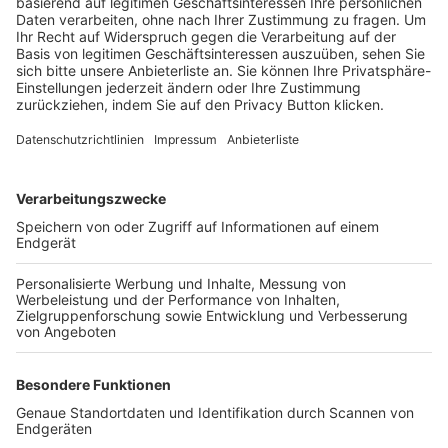
Trainerbörse
Login SpielPlus
FOLGE DEM BFV
TOP-VEREINE
TOP-PARTNER