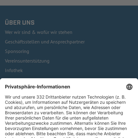
ÜBER UNS
Wer wir sind & wofür wir stehen
Geschäftsstellen und Ansprechpartner
Sponsoring
Vereinsunterstützung
Infothek
Kontakt
HÄUFIG BESUCHTE SEITEN
Pässe und Vereinswechsel
Trainerausbildung
Schulungsangebot Vereinsmitarbeiter
BFV-Geschäftsstellen