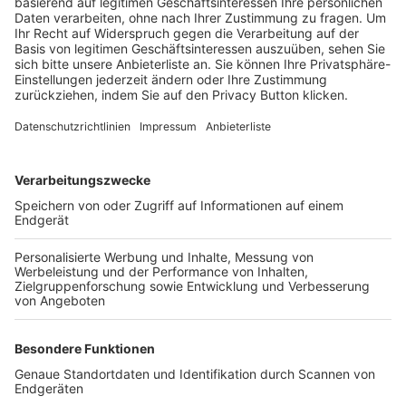
Trainerbörse
Login SpielPlus
FOLGE DEM BFV
TOP-VEREINE
TOP-PARTNER