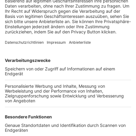
Trainerbörse
Login SpielPlus
FOLGE DEM BFV
TOP-VEREINE
TOP-PARTNER