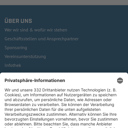
ÜBER UNS
Wer wir sind & wofür wir stehen
Geschäftsstellen und Ansprechpartner
Sponsoring
Vereinsunterstützung
Infothek
Kontakt
HÄUFIG BESUCHTE SEITEN
Pässe und Vereinswechsel
Trainerausbildung
Schulungsangebot Vereinsmitarbeiter
BFV-Geschäftsstellen