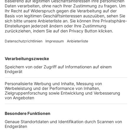
Trainerbörse
Login SpielPlus
FOLGE DEM BFV
TOP-VEREINE
TOP-PARTNER