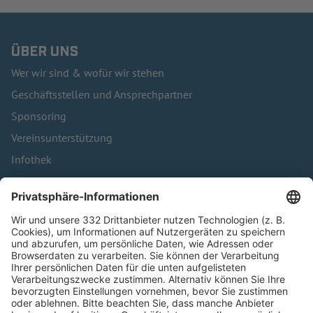
ÜBER UNS
Wer wir sind & wofür wir stehen
Geschäftsstellen und Ansprechpartner
Sponsoring
Vereinsunterstützung
Infothek
Kontakt
HÄUFIG BESUCHTE SEITEN
Pässe und Vereinswechsel
Trainerausbildung
Schulungsangebot Vereinsmitarbeiter
BFV-Geschäftsstellen