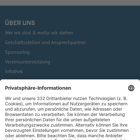
ÜBER UNS
Wer wir sind & wofür wir stehen
Geschäftsstellen und Ansprechpartner
Sponsoring
Vereinsunterstützung
Infothek
Kontakt
HÄUFIG BESUCHTE SEITEN
Pässe und Vereinswechsel
Trainerausbildung
Schulungsangebot Vereinsmitarbeiter
BFV-Geschäftsstellen