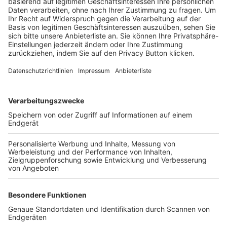
Trainerbörse
Login SpielPlus
FOLGE DEM BFV
TOP-VEREINE
TOP-PARTNER