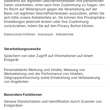
Trainerbörse
Login SpielPlus
FOLGE DEM BFV
TOP-VEREINE
TOP-PARTNER