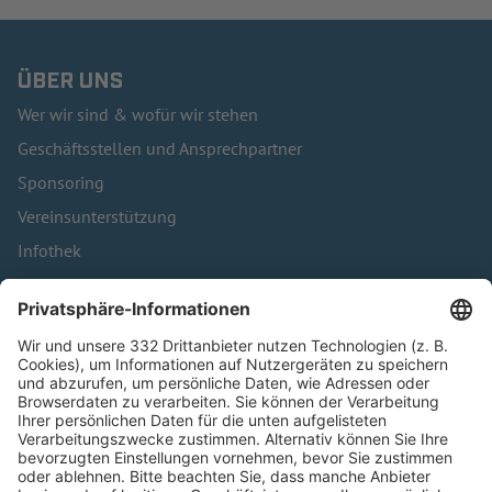
ÜBER UNS
Wer wir sind & wofür wir stehen
Geschäftsstellen und Ansprechpartner
Sponsoring
Vereinsunterstützung
Infothek
Kontakt
HÄUFIG BESUCHTE SEITEN
Pässe und Vereinswechsel
Trainerausbildung
Schulungsangebot Vereinsmitarbeiter
BFV-Geschäftsstellen