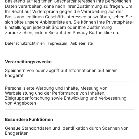
Trainerbörse
Login SpielPlus
FOLGE DEM BFV
TOP-VEREINE
TOP-PARTNER