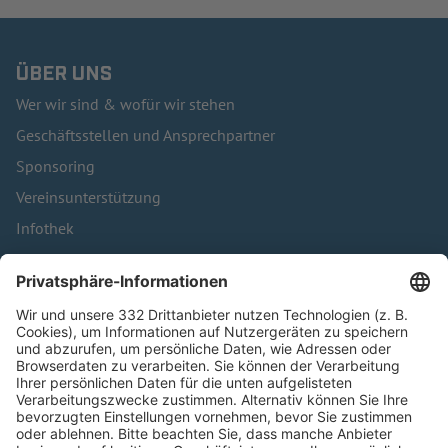
ÜBER UNS
Wer wir sind & wofür wir stehen
Geschäftsstellen und Ansprechpartner
Sponsoring
Vereinsunterstützung
Infothek
Kontakt
HÄUFIG BESUCHTE SEITEN
Pässe und Vereinswechsel
Trainerausbildung
Schulungsangebot Vereinsmitarbeiter
BFV-Geschäftsstellen