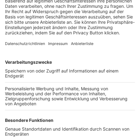
Trainerbörse
Login SpielPlus
FOLGE DEM BFV
TOP-VEREINE
TOP-PARTNER