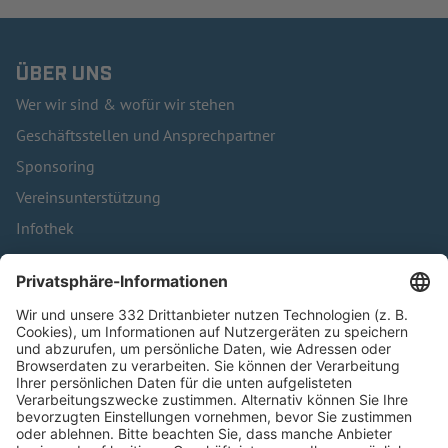
ÜBER UNS
Wer wir sind & wofür wir stehen
Geschäftsstellen und Ansprechpartner
Sponsoring
Vereinsunterstützung
Infothek
Kontakt
HÄUFIG BESUCHTE SEITEN
Pässe und Vereinswechsel
Trainerausbildung
Schulungsangebot Vereinsmitarbeiter
BFV-Geschäftsstellen