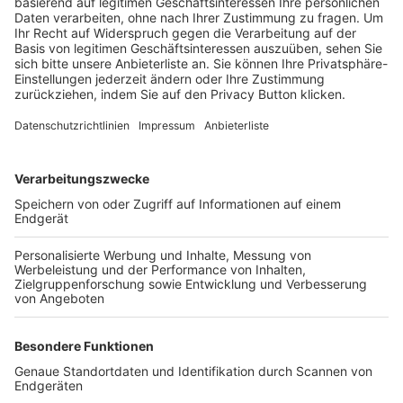
Trainerbörse
Login SpielPlus
FOLGE DEM BFV
TOP-VEREINE
TOP-PARTNER