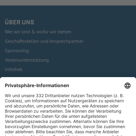
ÜBER UNS
Wer wir sind & wofür wir stehen
Geschäftsstellen und Ansprechpartner
Sponsoring
Vereinsunterstützung
Infothek
Kontakt
HÄUFIG BESUCHTE SEITEN
Pässe und Vereinswechsel
Trainerausbildung
Schulungsangebot Vereinsmitarbeiter
BFV-Geschäftsstellen