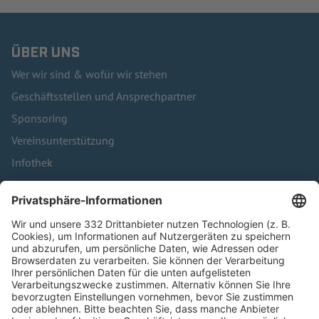
ÜBER UNS
Wer wir sind & wofür wir stehen
Geschäftsstellen und Ansprechpartner
Sponsoring
Vereinsunterstützung
Infothek
Kontakt
HÄUFIG BESUCHTE SEITEN
Pässe und Vereinswechsel
Trainerausbildung
Schulungsangebot Vereinsmitarbeiter
BFV-Geschäftsstellen