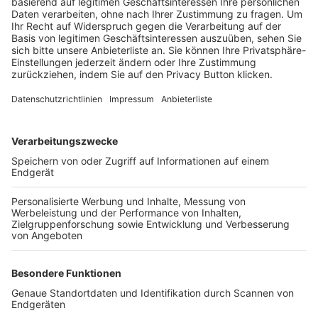
Trainerbörse
Login SpielPlus
FOLGE DEM BFV
TOP-VEREINE
TOP-PARTNER