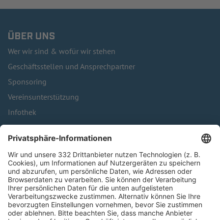
ÜBER UNS
Wer wir sind & wofür wir stehen
Geschäftsstellen und Ansprechpartner
Sponsoring
Vereinsunterstützung
Infothek
Kontakt
HÄUFIG BESUCHTE SEITEN
Pässe und Vereinswechsel
Trainerausbildung
Schulungsangebot Vereinsmitarbeiter
BFV-Geschäftsstellen