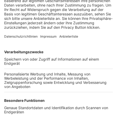
Trainerbörse
Login SpielPlus
FOLGE DEM BFV
TOP-VEREINE
TOP-PARTNER