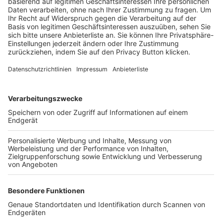
Trainerbörse
Login SpielPlus
FOLGE DEM BFV
TOP-VEREINE
TOP-PARTNER