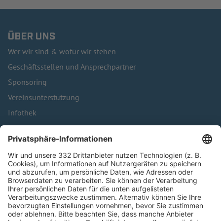
ÜBER UNS
Wer wir sind & wofür wir stehen
Geschäftsstellen und Ansprechpartner
Sponsoring
Vereinsunterstützung
Infothek
Kontakt
HÄUFIG BESUCHTE SEITEN
Pässe und Vereinswechsel
Trainerausbildung
Schulungsangebot Vereinsmitarbeiter
BFV-Geschäftsstellen