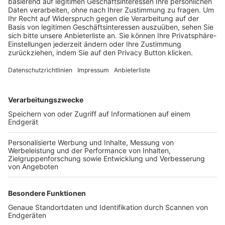
Trainerbörse
Login SpielPlus
FOLGE DEM BFV
TOP-VEREINE
TOP-PARTNER