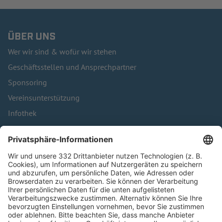
ÜBER UNS
Wer wir sind & wofür wir stehen
Geschäftsstellen und Ansprechpartner
Sponsoring
Vereinsunterstützung
Infothek
Kontakt
HÄUFIG BESUCHTE SEITEN
Pässe und Vereinswechsel
Trainerausbildung
Schulungsangebot Vereinsmitarbeiter
BFV-Geschäftsstellen