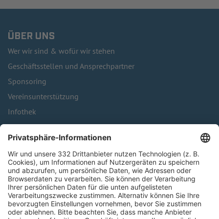
ÜBER UNS
Wer wir sind & wofür wir stehen
Geschäftsstellen und Ansprechpartner
Sponsoring
Vereinsunterstützung
Infothek
Kontakt
HÄUFIG BESUCHTE SEITEN
Pässe und Vereinswechsel
Trainerausbildung
Schulungsangebot Vereinsmitarbeiter
BFV-Geschäftsstellen