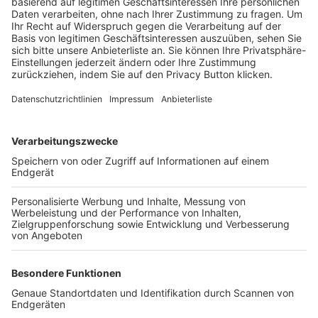
Trainerbörse
Login SpielPlus
FOLGE DEM BFV
TOP-VEREINE
TOP-PARTNER