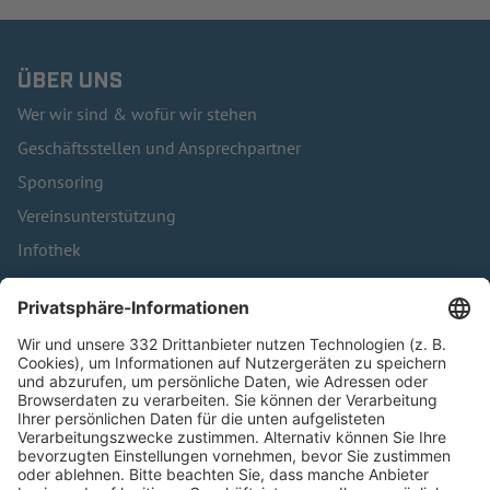
ÜBER UNS
Wer wir sind & wofür wir stehen
Geschäftsstellen und Ansprechpartner
Sponsoring
Vereinsunterstützung
Infothek
Kontakt
HÄUFIG BESUCHTE SEITEN
Pässe und Vereinswechsel
Trainerausbildung
Schulungsangebot Vereinsmitarbeiter
BFV-Geschäftsstellen