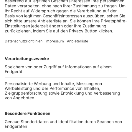
Trainerbörse
Login SpielPlus
FOLGE DEM BFV
TOP-VEREINE
TOP-PARTNER