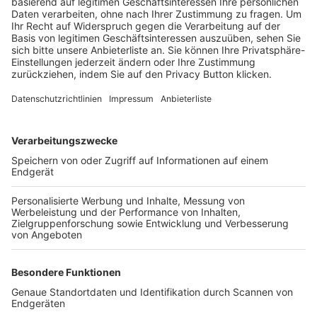
Trainerbörse
Login SpielPlus
FOLGE DEM BFV
TOP-VEREINE
TOP-PARTNER