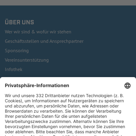
ÜBER UNS
Wer wir sind & wofür wir stehen
Geschäftsstellen und Ansprechpartner
Sponsoring
Vereinsunterstützung
Infothek
Kontakt
HÄUFIG BESUCHTE SEITEN
Pässe und Vereinswechsel
Trainerausbildung
Schulungsangebot Vereinsmitarbeiter
BFV-Geschäftsstellen