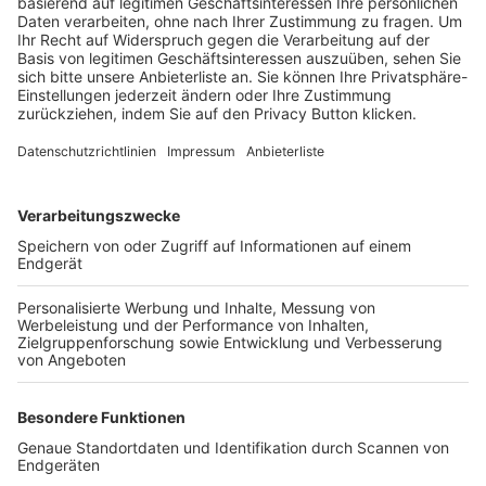
Trainerbörse
Login SpielPlus
FOLGE DEM BFV
TOP-VEREINE
TOP-PARTNER