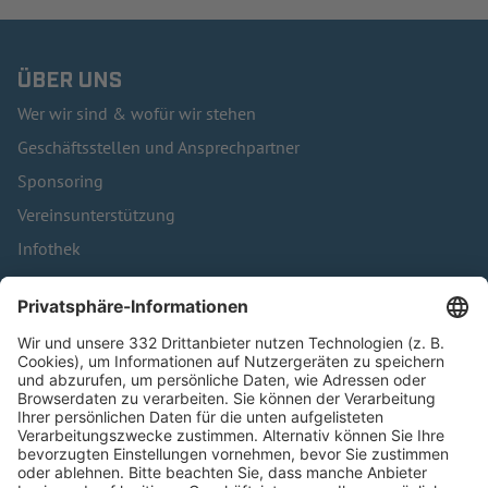
ÜBER UNS
Wer wir sind & wofür wir stehen
Geschäftsstellen und Ansprechpartner
Sponsoring
Vereinsunterstützung
Infothek
Kontakt
HÄUFIG BESUCHTE SEITEN
Pässe und Vereinswechsel
Trainerausbildung
Schulungsangebot Vereinsmitarbeiter
BFV-Geschäftsstellen