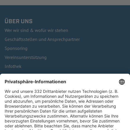
ÜBER UNS
Wer wir sind & wofür wir stehen
Geschäftsstellen und Ansprechpartner
Sponsoring
Vereinsunterstützung
Infothek
Kontakt
HÄUFIG BESUCHTE SEITEN
Pässe und Vereinswechsel
Trainerausbildung
Schulungsangebot Vereinsmitarbeiter
BFV-Geschäftsstellen