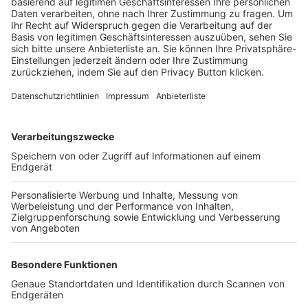
Trainerbörse
Login SpielPlus
FOLGE DEM BFV
TOP-VEREINE
TOP-PARTNER