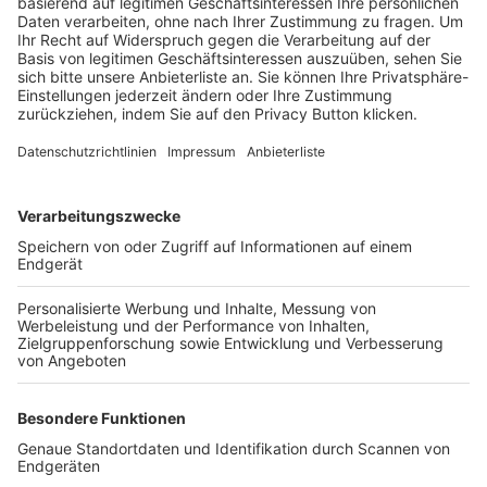
Trainerbörse
Login SpielPlus
FOLGE DEM BFV
TOP-VEREINE
TOP-PARTNER