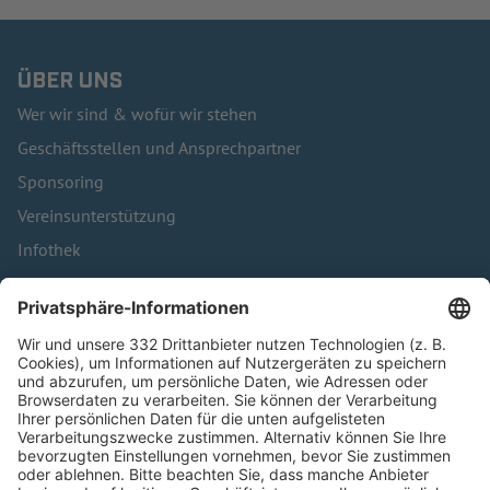
ÜBER UNS
Wer wir sind & wofür wir stehen
Geschäftsstellen und Ansprechpartner
Sponsoring
Vereinsunterstützung
Infothek
Kontakt
HÄUFIG BESUCHTE SEITEN
Pässe und Vereinswechsel
Trainerausbildung
Schulungsangebot Vereinsmitarbeiter
BFV-Geschäftsstellen