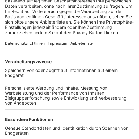
Trainerbörse
Login SpielPlus
FOLGE DEM BFV
TOP-VEREINE
TOP-PARTNER