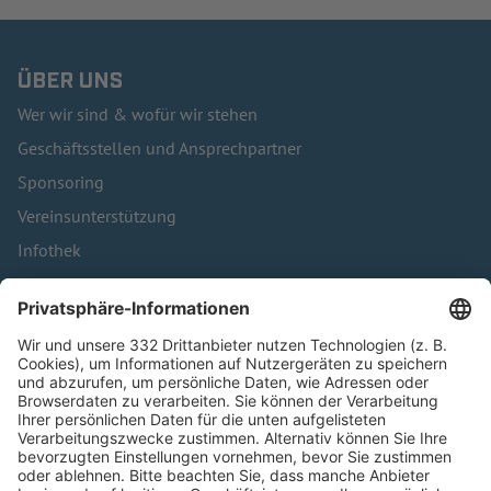
ÜBER UNS
Wer wir sind & wofür wir stehen
Geschäftsstellen und Ansprechpartner
Sponsoring
Vereinsunterstützung
Infothek
Kontakt
HÄUFIG BESUCHTE SEITEN
Pässe und Vereinswechsel
Trainerausbildung
Schulungsangebot Vereinsmitarbeiter
BFV-Geschäftsstellen