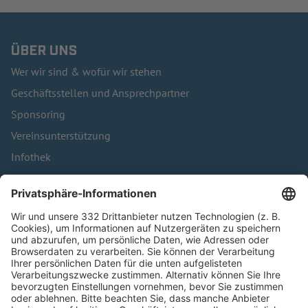
ÜBER UNS
Wer wir sind & wofür wir stehen
Geschäftsstellen und Ansprechpartner
Sponsoring
Vereinsunterstützung
Infothek
Kontakt
HÄUFIG BESUCHTE SEITEN
Pässe und Vereinswechsel
Trainerausbildung
Schulungsangebot Vereinsmitarbeiter
BFV-Geschäftsstellen