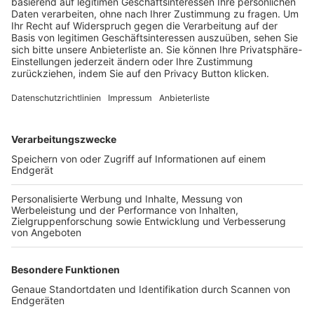
Trainerbörse
Login SpielPlus
FOLGE DEM BFV
TOP-VEREINE
TOP-PARTNER